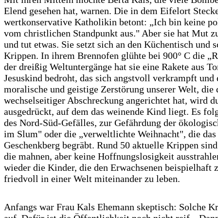
Elend gesehen hat, warnen. Die in dem Eifelort Stec
wertkonservative Katholikin betont: „Ich bin keine pol
vom christlichen Standpunkt aus." Aber sie hat Mut z
und tut etwas. Sie setzt sich an den Küchentisch und sc
Krippen. In ihrem Brennofen glühte bei 900° C die „R
der dreißig Weltuntergänge hat sie eine Rakete aus To
Jesuskind bedroht, das sich angstvoll verkrampft und 
moralische und geistige Zerstörung unserer Welt, di
wechselseitiger Abschreckung angerichtet hat, wird 
ausgedrückt, auf dem das weinende Kind liegt. Es fo
des Nord-Süd-Gefälles, zur Gefährdung der ökologis
im Slum" oder die „verweltlichte Weihnacht", die das
Geschenkberg begräbt. Rund 50 aktuelle Krippen sind 
die mahnen, aber keine Hoffnungslosigkeit ausstrahl
wieder die Kinder, die den Erwachsenen beispielhaft z
friedvoll in einer Welt miteinander zu leben.
Anfangs war Frau Kals Ehemann skeptisch: Solche Kri
auf. Dafür ist die Öffentlichkeit noch nicht reif. „D